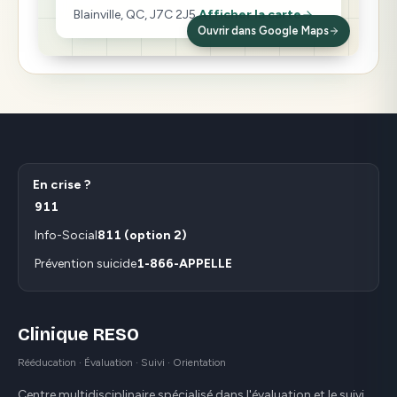
Blainville, QC, J7C 2J5
Afficher la carte
Ouvrir dans Google Maps
En crise ?
911
Info-Social
811 (option 2)
Prévention suicide
1-866-APPELLE
Clinique RESO
Rééducation · Évaluation · Suivi · Orientation
Centre multidisciplinaire spécialisé dans l'évaluation et le suivi