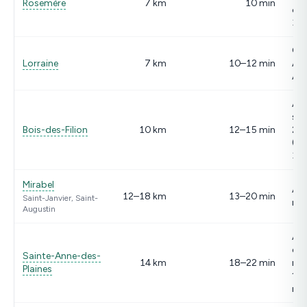
Rosemère
7 km
10 min
ou 
34
Gr
Lorraine
7 km
10–12 min
All
A-
A-
sor
Bois-des-Filion
10 km
12–15 min
28
(ro
335
Mirabel
A-1
12–18 km
13–20 min
Saint-Janvier, Saint-
no
Augustin
A-
est
Sainte-Anne-des-
14 km
18–22 min
rou
Plaines
15
no