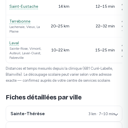
A-
Saint-Eustache
14 km
12–15 min
ou
A-
Terrebonne
20–25 km
22–32 min
est
Lachenaie, Vieux, La
117
Plaine
Laval
A-1
Sainte-Rose, Vimont,
10–22 km
15–25 min
nor
Auteuil, Laval-Ouest,
A-1
Fabreville
Distances et temps mesurés depuis la clinique (681 Curé-Labelle,
Blainville). Le découpage scolaire peut varier selon votre adresse
exacte — confirmez auprès de votre centre de services scolaire.
Fiches détaillées par ville
Sainte-Thérèse
3 km · 7–10 min