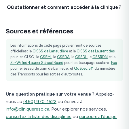
Où stationner et comment accéder à la clinique ?
Sources et références
Les informations de cette page proviennent de sources
officielles : le
CISSS de Lanaudière
et le
CISSS des Laurentides
pour les CLSC ; la
CSSMI
, la
CSSDA
, le
CSSDL
, le
CSSRDN
et la
Sir-Wilfrid-Laurier School Board
pour le découpage scolaire ;
Exo
pour le réseau de train de banlieue ; et
Québec 511
du ministère
des Transports pour les sorties d'autoroutes.
Une question pratique sur votre venue ?
Appelez-
nous au
(450) 970-1522
ou écrivez à
info@cliniquereso.ca
. Pour explorer nos services,
consultez la liste des disciplines
ou
parcourez l'équipe
.