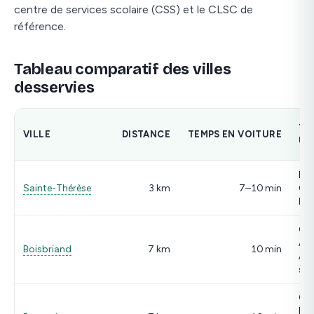
centre de services scolaire (CSS) et le CLSC de
référence.
Tableau comparatif des villes
desservies
TR
VILLE
DISTANCE
TEMPS EN VOITURE
US
Bou
Sainte-Thérèse
3 km
7–10 min
Cur
Lab
Gr
All
Boisbriand
7 km
10 min
A-1
sor
Cur
Lab