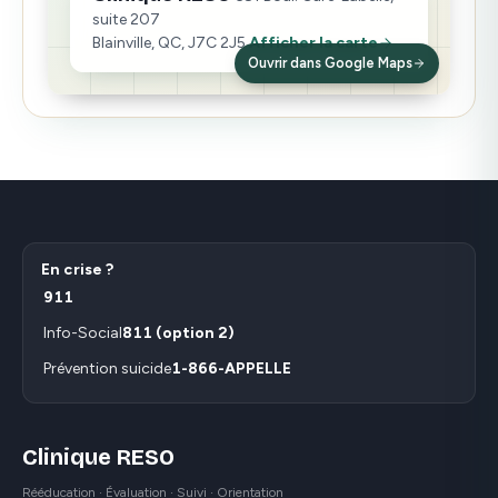
suite 207
Blainville, QC, J7C 2J5
Afficher la carte
Ouvrir dans Google Maps
En crise ?
911
Info-Social
811 (option 2)
Prévention suicide
1-866-APPELLE
Clinique RESO
Rééducation · Évaluation · Suivi · Orientation