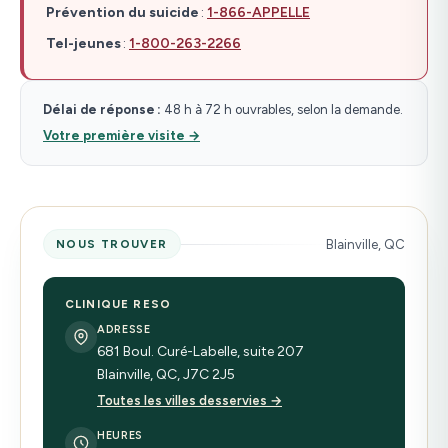
Prévention du suicide
:
1-866-APPELLE
Tel-jeunes
:
1-800-263-2266
Délai de réponse :
48 h à 72 h ouvrables, selon la demande.
Votre première visite →
Blainville, QC
NOUS TROUVER
CLINIQUE RESO
ADRESSE
681 Boul. Curé-Labelle, suite 207
Blainville, QC, J7C 2J5
Toutes les villes desservies →
HEURES